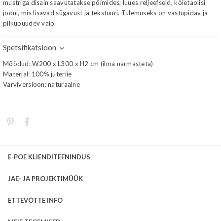
mustriga disain saavutatakse põimides, luues reljeefseid, köietaolisi
jooni, mis lisavad sügavust ja tekstuuri. Tulemuseks on vastupidav ja
pilkupüüdev vaip.
Spetsifikatsioon
Mõõdud: W200 x L300 x H2 cm (ilma narmasteta)
Materjal: 100% juteriie
Värviversioon: naturaalne
E-POE KLIENDITEENINDUS
JAE- JA PROJEKTIMÜÜK
ETTEVÕTTE INFO