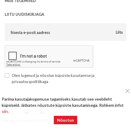
MEIE TEGEMISED
LIITU UUDISKIRJAGA
Liitu
Olen lugenud ja nõustun
küpsiste kasutamise
ja
privaatsuspoliitikaga
Parima kasutajakogemuse tagamiseks kasutab see veebileht
küpsiseid. Jätkates nõustute küpsiste kasutamisega. Rohkem infot
siin,
Nõustun
Kõik õigused kaitstud © 2025 ELKE Mööbel