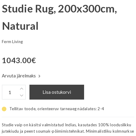
Studie Rug, 200x300cm,
Natural
Ferm Living
1043.00
€
Arvuta järelmaks
Lisa ostukorvi
Tellitav toode, orienteeruv tarneaeg nädalates:
2-4
Studie vaip on käsitsi valmistatud Indias, kasutades 100% looduslikku
jutekiudu ja peent soumak-põimimistehnikat. Minimalistliku kolmnurkse