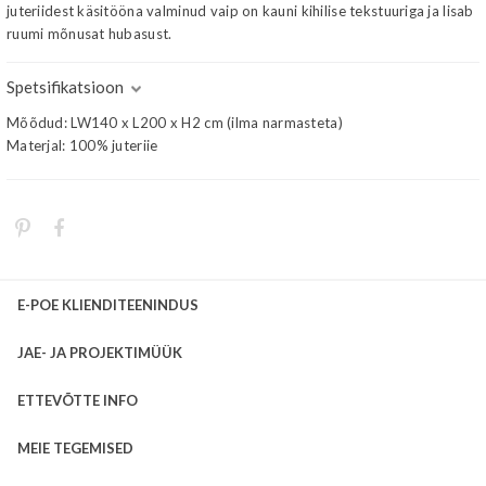
juteriidest käsitööna valminud vaip on kauni kihilise tekstuuriga ja lisab
ruumi mõnusat hubasust.
Spetsifikatsioon
Mõõdud: LW140 x L200 x H2 cm (ilma narmasteta)
Materjal: 100% juteriie
E-POE KLIENDITEENINDUS
JAE- JA PROJEKTIMÜÜK
ETTEVÕTTE INFO
MEIE TEGEMISED