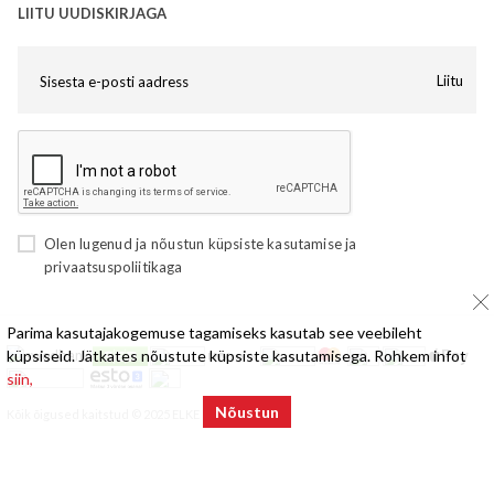
LIITU UUDISKIRJAGA
Liitu
Olen lugenud ja nõustun
küpsiste kasutamise
ja
privaatsuspoliitikaga
Parima kasutajakogemuse tagamiseks kasutab see veebileht
küpsiseid. Jätkates nõustute küpsiste kasutamisega. Rohkem infot
siin,
Nõustun
Kõik õigused kaitstud © 2025 ELKE Mööbel