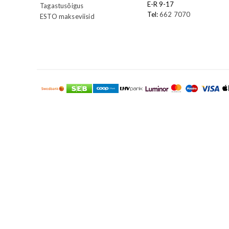
E-R 9-17
Tagastusõigus
Tel:
662 7070
ESTO makseviisid