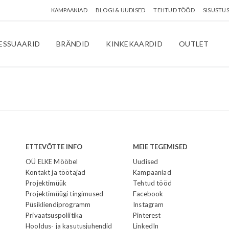
KAMPAANIAD
BLOGI & UUDISED
TEHTUD TÖÖD
SISUSTU
ESSUAARID
BRÄNDID
KINKEKAARDID
OUTLET
ETTEVÕTTE INFO
MEIE TEGEMISED
OÜ ELKE Mööbel
Uudised
Kontakt ja töötajad
Kampaaniad
Projektimüük
Tehtud tööd
Projektimüügi tingimused
Facebook
Püsikliendiprogramm
Instagram
Privaatsuspoliitika
Pinterest
Hooldus- ja kasutusjuhendid
LinkedIn