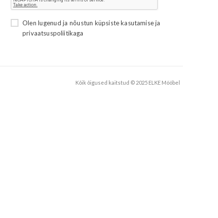
Olen lugenud ja nõustun
küpsiste kasutamise
ja
privaatsuspoliitikaga
Kõik õigused kaitstud © 2025 ELKE Mööbel