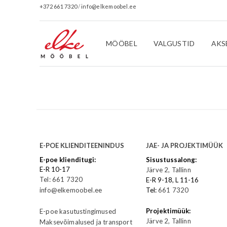
+372 661 7320
/
info@elkemoobel.ee
MÖÖBEL
VALGUSTID
AKS
E-POE KLIENDITEENINDUS
JAE- JA PROJEKTIMÜÜK
E-poe klienditugi:
Sisustussalong:
E-R 10-17
Järve 2, Tallinn
Tel: 661 7320
E-R 9-18, L 11-16
info@elkemoobel.ee
Tel:
661 7320
Projektimüük:
E-poe kasutustingimused
Järve 2, Tallinn
Maksevõimalused ja transport