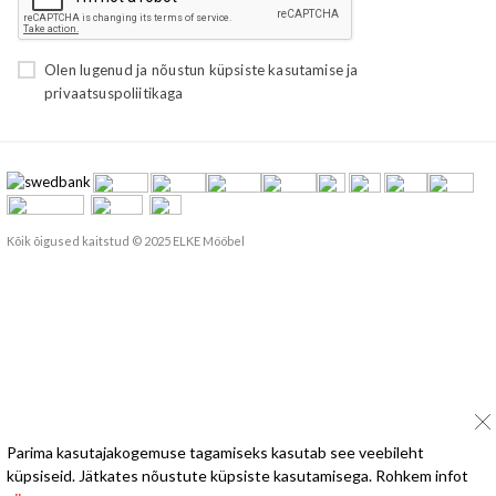
Olen lugenud ja nõustun
küpsiste kasutamise
ja
privaatsuspoliitikaga
Kõik õigused kaitstud © 2025 ELKE Mööbel
Parima kasutajakogemuse tagamiseks kasutab see veebileht
küpsiseid. Jätkates nõustute küpsiste kasutamisega. Rohkem infot