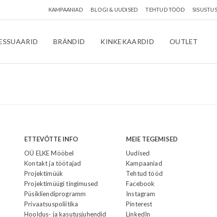
KAMPAANIAD
BLOGI & UUDISED
TEHTUD TÖÖD
SISUSTU
ESSUAARID
BRÄNDID
KINKEKAARDID
OUTLET
ETTEVÕTTE INFO
MEIE TEGEMISED
OÜ ELKE Mööbel
Uudised
Kontakt ja töötajad
Kampaaniad
Projektimüük
Tehtud tööd
Projektimüügi tingimused
Facebook
Püsikliendiprogramm
Instagram
Privaatsuspoliitika
Pinterest
Hooldus- ja kasutusjuhendid
LinkedIn