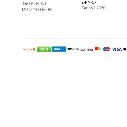
E-R 9-17
Tagastusõigus
Tel:
662 7070
ESTO makseviisid