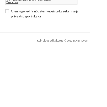
Olen lugenud ja nõustun
küpsiste kasutamise
ja
privaatsuspoliitikaga
Kõik õigused kaitstud © 2025 ELKE Mööbel