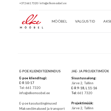
+372 661 7320
/
info@elkemoobel.ee
MÖÖBEL
VALGUSTID
AKS
E-POE KLIENDITEENINDUS
JAE- JA PROJEKTIMÜÜK
E-poe klienditugi:
Sisustussalong:
E-R 10-17
Järve 2, Tallinn
Tel: 661 7320
E-R 9-18, L 11-16
info@elkemoobel.ee
Tel:
661 7320
Projektimüük:
E-poe kasutustingimused
Järve 2, Tallinn
Maksevõimalused ja transport