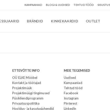
KAMPAANIAD
BLOGI & UUDISED
TEHTUD TÖÖD
SISUSTU
ESSUAARID
BRÄNDID
KINKEKAARDID
OUTLET
ETTEVÕTTE INFO
MEIE TEGEMISED
OÜ ELKE Mööbel
Uudised
Kontakt ja töötajad
Kampaaniad
Projektimüük
Tehtud tööd
Projektimüügi tingimused
Facebook
Püsikliendiprogramm
Instagram
Privaatsuspoliitika
Pinterest
Hooldus- ja kasutusjuhendid
LinkedIn