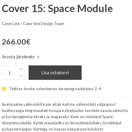
Cover 15: Space Module
Cane-Line
/
Cane-line Design Team
266.00
€
Arvuta järelmaks
Lisa ostukorvi
Tellitav toode, orienteeruv tarneaeg nädalates:
2-4
Spetsiaalne välimööbli kate aitab kaitsta välimööblit väljaspool
õuehooaega ning muudab hooaja kättejõudes toodete kasutuselevõtu
ja kordategemise kiireks ja mugavaks. Kate on mõeldud Space
diivanimoodulile. Katte materjaliks on ilmastikukindlaks töödeldud
polüesterkangas. Kattega on kaasas käepärane hoiukott.