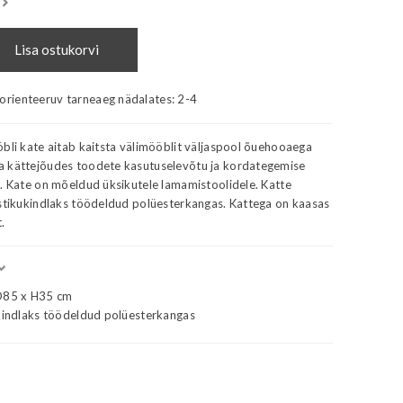
Lisa ostukorvi
 orienteeruv tarneaeg nädalates:
2-4
bli kate aitab kaitsta välimööblit väljaspool õuehooaega
 kättejõudes toodete kasutuselevõtu ja kordategemise
s. Kate on mõeldud üksikutele lamamistoolidele. Katte
astikukindlaks töödeldud polüesterkangas. Kattega on kaasas
.
85 x H35 cm
ukindlaks töödeldud polüesterkangas