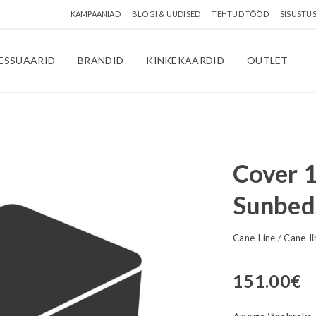
KAMPAANIAD
BLOGI & UUDISED
TEHTUD TÖÖD
SISUSTU
ESSUAARID
BRÄNDID
KINKEKAARDID
OUTLET
Cover 1
Sunbed
Cane-Line
/
Cane-l
151.00
€