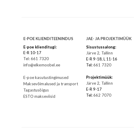
E-POE KLIENDITEENINDUS
JAE- JA PROJEKTIMÜÜK
E-poe klienditugi:
Sisustussalong:
E-R 10-17
Järve 2, Tallinn
Tel: 661 7320
E-R 9-18, L 11-16
info@elkemoobel.ee
Tel:
661 7320
Projektimüük:
E-poe kasutustingimused
Järve 2, Tallinn
Maksevõimalused ja transport
E-R 9-17
Tagastusõigus
Tel:
662 7070
ESTO makseviisid