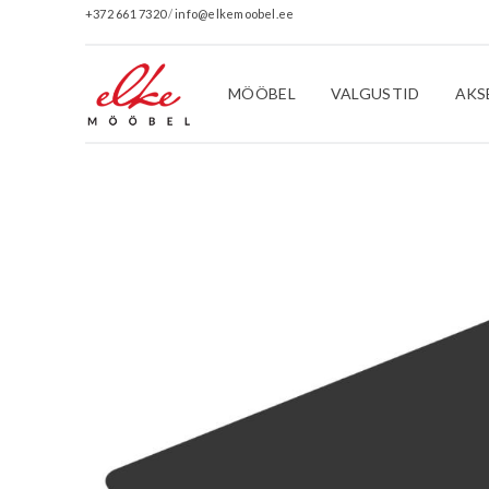
+372 661 7320
/
info@elkemoobel.ee
MÖÖBEL
VALGUSTID
AKS