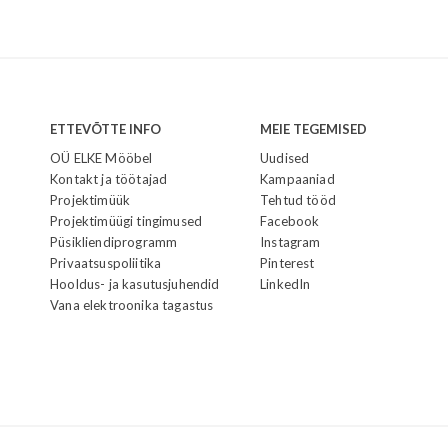
ETTEVÕTTE INFO
MEIE TEGEMISED
OÜ ELKE Mööbel
Uudised
Kontakt ja töötajad
Kampaaniad
Projektimüük
Tehtud tööd
Projektimüügi tingimused
Facebook
Püsikliendiprogramm
Instagram
Privaatsuspoliitika
Pinterest
Hooldus- ja kasutusjuhendid
LinkedIn
Vana elektroonika tagastus