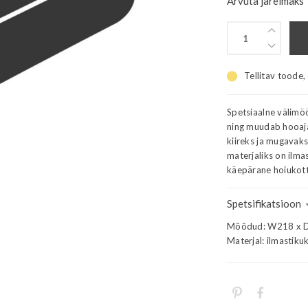
Arvuta järelmaks
Tellitav toode,
Spetsiaalne välimöö
ning muudab hooaja
kiireks ja mugavak
materjaliks on ilm
käepärane hoiukott
Spetsifikatsioon
Mõõdud: W218 x D
Materjal: ilmastik