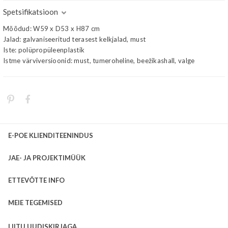
Spetsifikatsioon
Mõõdud: W59 x D53 x H87 cm
Jalad: galvaniseeritud terasest kelkjalad, must
Iste: polüpropüleenplastik
Istme värviversioonid: must, tumeroheline, beežikashall, valge
E-POE KLIENDITEENINDUS
JAE- JA PROJEKTIMÜÜK
ETTEVÕTTE INFO
MEIE TEGEMISED
LIITU UUDISKIRJAGA