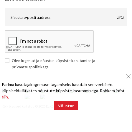
Liitu
Olen lugenud ja nõustun
küpsiste kasutamise
ja
privaatsuspoliitikaga
Parima kasutajakogemuse tagamiseks kasutab see veebileht
küpsiseid. Jätkates nõustute küpsiste kasutamisega. Rohkem infot
siin,
Nõustun
Kõik õigused kaitstud © 2025 ELKE Mööbel