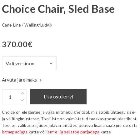
Choice Chair, Sled Base
Cane-Line
/
Welling/Ludvik
370.00
€
Arvuta järelmaks
Lisa ostukorvi
Choice on elegantne ja väga mitmekülgne tool, mis sobib ühtaegu sise-
ja välitingimustesse. Tooli iste on valmistatud taaskasutatud plastikust.
Tool on valikus paljudes jalavariantides, põneva lisana saab juurde osta
istmepadjaga
katte või
istme- ja seljatoe patjadega
katte.