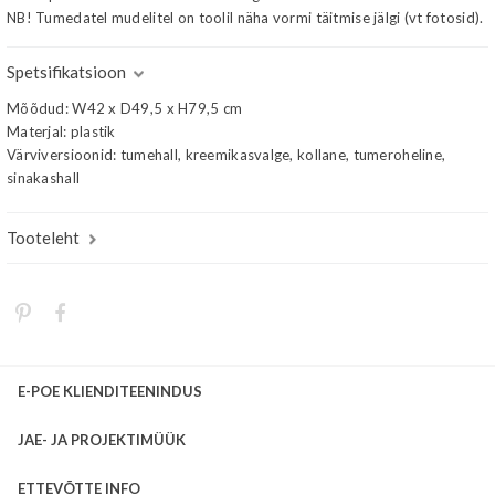
NB! Tumedatel mudelitel on toolil näha vormi täitmise jälgi (vt fotosid).
Spetsifikatsioon
Mõõdud: W42 x D49,5 x H79,5 cm
Materjal: plastik
Värviversioonid: tumehall, kreemikasvalge, kollane, tumeroheline,
sinakashall
Tooteleht
E-POE KLIENDITEENINDUS
JAE- JA PROJEKTIMÜÜK
ETTEVÕTTE INFO