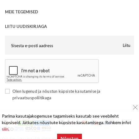
MEIE TEGEMISED
LIITU UUDISKIRJAGA
Liitu
Olen lugenud ja nõustun
küpsiste kasutamise
ja
privaatsuspoliitikaga
Parima kasutajakogemuse tagamiseks kasutab see veebileht
küpsiseid. Jätkates nõustute küpsiste kasutamisega. Rohkem infot
siin,
Nõustun
Kõik õigused kaitstud © 2025 ELKE Mööbel