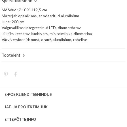
Spetsifikatsioon
Mõõdud: Ø10 X H19,5 cm
Materjal: opaalklaas, anodeeritud alumiinium
Juhe: 200 cm
Valgusallikas: integreeritud LED, dimmerdatav
Lülitiks keeratav lambivars, mis toimib ka dimmerina
Värviversioonid: must, oranž, alumiinium, roheline
Tooteleht
E-POE KLIENDITEENINDUS
JAE- JA PROJEKTIMÜÜK
ETTEVÕTTE INFO