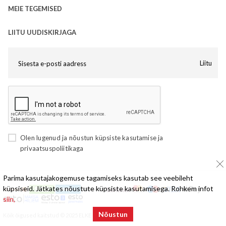
MEIE TEGEMISED
LIITU UUDISKIRJAGA
Liitu
Olen lugenud ja nõustun
küpsiste kasutamise
ja
privaatsuspoliitikaga
Parima kasutajakogemuse tagamiseks kasutab see veebileht
küpsiseid. Jätkates nõustute küpsiste kasutamisega. Rohkem infot
siin,
Nõustun
Kõik õigused kaitstud © 2025 ELKE Mööbel