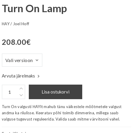
Turn On Lamp
HAY
/
Joel Hoff
208.00
€
Arvuta järelmaks
Lisa ostukorvi
Turn On valgusti HAYlt mahub tänu väikestele mõõtmetele valgust
andma ka riiulisse. Keeratav põhi toimib dimmerina, millega saab
valguse tugevust reguleerida. Valida saab mitme värvitooni vahel.