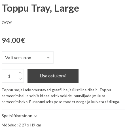
Toppu Tray, Large
OYOY
94.00
€
Lisa ostukorvi
Toppu sarja iseloomustavad graafiline ja ülistiilne disain. Toppu
serveerimisalus sobib ideaalselt kookide, puuviljade jm ilusa
serveerimiseks. Puhastmiseks pese toodet veega ja kuivata rätikuga.
Spetsifikatsioon
Mõõdud: Ø27 x H9 cm