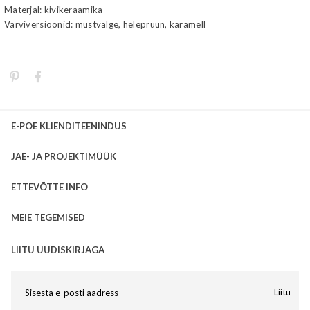
Materjal: kivikeraamika
Värviversioonid: mustvalge, helepruun, karamell
E-POE KLIENDITEENINDUS
JAE- JA PROJEKTIMÜÜK
ETTEVÕTTE INFO
MEIE TEGEMISED
LIITU UUDISKIRJAGA
Liitu