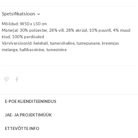
Spetsifikatsioon
Mõõdud: W50 x L50 cm
Materjal: 30% polüester, 28% vill, 28% akrüül, 10% puuvill, 4% muud
kiud, 100% pardisuled
Värviversioonid: helehall, tumeroheline, tumepunane, kreemjas
melange, hallikassinine, tumesinine
E-POE KLIENDITEENINDUS
JAE- JA PROJEKTIMÜÜK
ETTEVÕTTE INFO