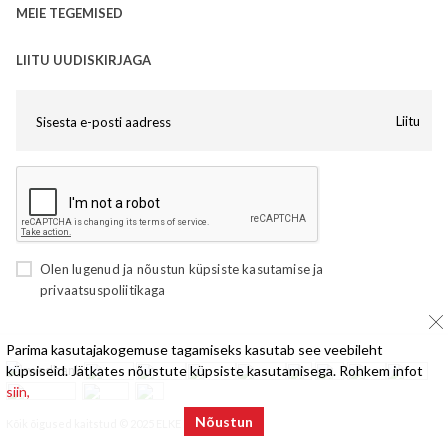
MEIE TEGEMISED
LIITU UUDISKIRJAGA
Liitu
Olen lugenud ja nõustun
küpsiste kasutamise
ja
privaatsuspoliitikaga
Parima kasutajakogemuse tagamiseks kasutab see veebileht
küpsiseid. Jätkates nõustute küpsiste kasutamisega. Rohkem infot
siin,
Nõustun
Kõik õigused kaitstud © 2025 ELKE Mööbel