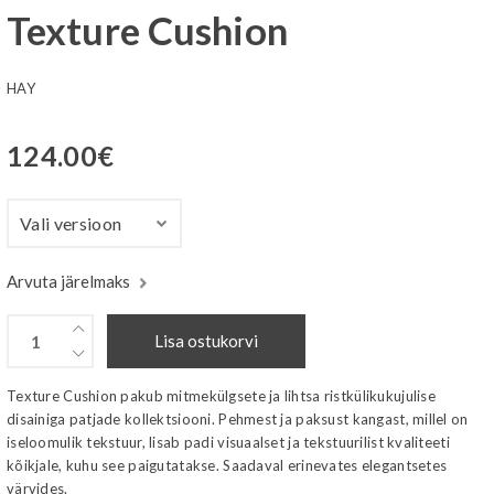
Texture Cushion
HAY
124.00
€
Arvuta järelmaks
Lisa ostukorvi
Texture Cushion pakub mitmekülgsete ja lihtsa ristkülikukujulise
disainiga patjade kollektsiooni. Pehmest ja paksust kangast, millel on
iseloomulik tekstuur, lisab padi visuaalset ja tekstuurilist kvaliteeti
kõikjale, kuhu see paigutatakse. Saadaval erinevates elegantsetes
värvides.