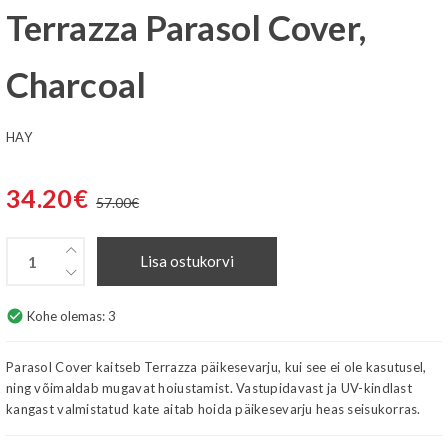
Terrazza Parasol Cover,
Charcoal
HAY
34.20
€
57.00
€
Lisa ostukorvi
check_circle
Kohe olemas:
3
Parasol Cover kaitseb Terrazza päikesevarju, kui see ei ole kasutusel,
ning võimaldab mugavat hoiustamist. Vastupidavast ja UV-kindlast
kangast valmistatud kate aitab hoida päikesevarju heas seisukorras.