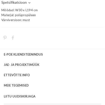
Spetsifikatsioon
Mõõdud: W30 x L194 cm
Materjal: polüpropüleen
Värviversioon: must
E-POE KLIENDITEENINDUS
JAE- JA PROJEKTIMÜÜK
ETTEVÕTTE INFO
MEIE TEGEMISED
LIITU UUDISKIRJAGA