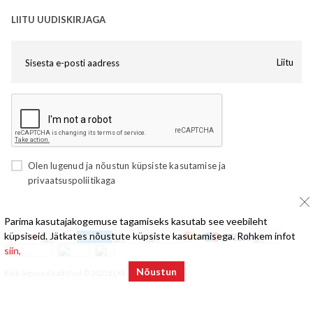
LIITU UUDISKIRJAGA
Liitu
Olen lugenud ja nõustun
küpsiste kasutamise
ja
privaatsuspoliitikaga
Parima kasutajakogemuse tagamiseks kasutab see veebileht
küpsiseid. Jätkates nõustute küpsiste kasutamisega. Rohkem infot
siin,
Nõustun
Kõik õigused kaitstud © 2025 ELKE Mööbel