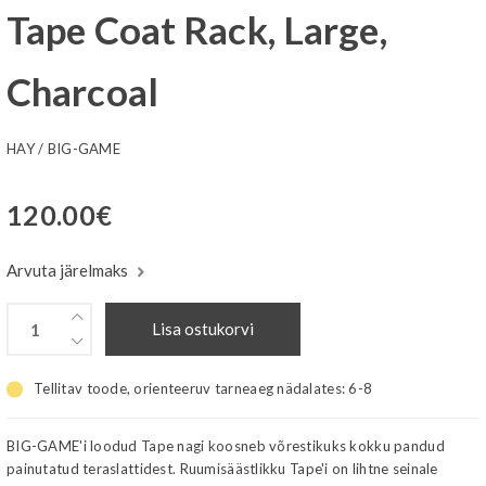
Tape Coat Rack, Large,
Charcoal
HAY
/
BIG-GAME
120.00
€
Arvuta järelmaks
Lisa ostukorvi
Tellitav toode, orienteeruv tarneaeg nädalates:
6-8
BIG-GAME'i loodud Tape nagi koosneb võrestikuks kokku pandud
painutatud teraslattidest. Ruumisäästlikku Tape'i on lihtne seinale