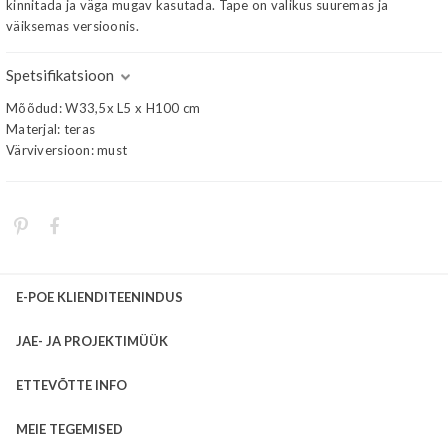
kinnitada ja väga mugav kasutada. Tape on valikus suuremas ja
väiksemas versioonis.
Spetsifikatsioon
Mõõdud: W33,5x L5 x H100 cm
Materjal: teras
Värviversioon: must
E-POE KLIENDITEENINDUS
JAE- JA PROJEKTIMÜÜK
ETTEVÕTTE INFO
MEIE TEGEMISED