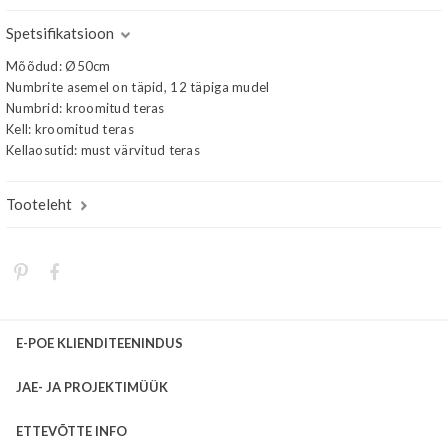
Spetsifikatsioon
Mõõdud: Ø50cm
Numbrite asemel on täpid, 12 täpiga mudel
Numbrid: kroomitud teras
Kell: kroomitud teras
Kellaosutid: must värvitud teras
Tooteleht
E-POE KLIENDITEENINDUS
JAE- JA PROJEKTIMÜÜK
ETTEVÕTTE INFO