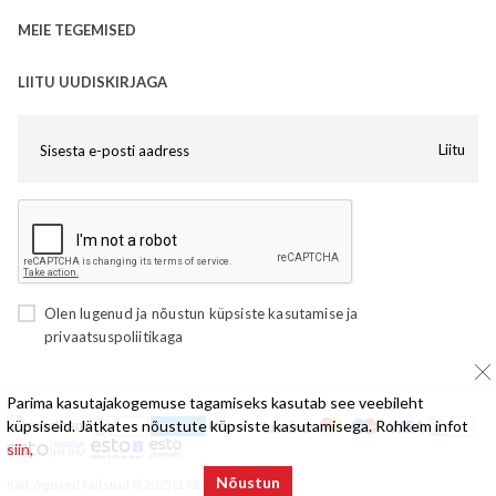
MEIE TEGEMISED
LIITU UUDISKIRJAGA
Liitu
Olen lugenud ja nõustun
küpsiste kasutamise
ja
privaatsuspoliitikaga
Parima kasutajakogemuse tagamiseks kasutab see veebileht
küpsiseid. Jätkates nõustute küpsiste kasutamisega. Rohkem infot
siin,
Nõustun
Kõik õigused kaitstud © 2025 ELKE Mööbel