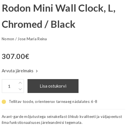
Rodon Mini Wall Clock, L,
Chromed / Black
Nomon
/
Jose Maria Reina
307.00
€
Arvuta järelmaks
Lisa ostukorvi
Tellitav toode, orienteeruv tarneaeg nädalates:
6-8
Avant-garde mõjutustega seinakellast õhkub kvaliteeti ja väljapeetust
ilma funkstionaalsuses järeleandmisi tegemata.