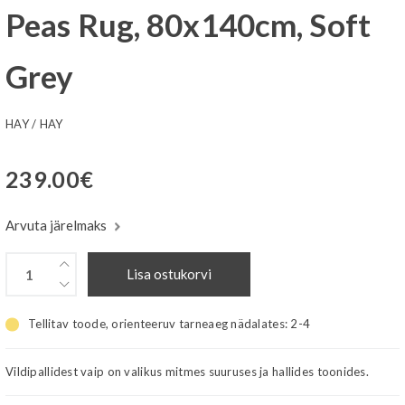
Peas Rug, 80x140cm, Soft
Grey
HAY
/
HAY
239.00
€
Arvuta järelmaks
Lisa ostukorvi
Tellitav toode, orienteeruv tarneaeg nädalates:
2-4
Vildipallidest vaip on valikus mitmes suuruses ja hallides toonides.