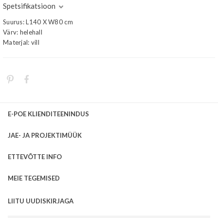
Spetsifikatsioon
Suurus: L140 X W80 cm
Värv: helehall
Materjal: vill
E-POE KLIENDITEENINDUS
JAE- JA PROJEKTIMÜÜK
ETTEVÕTTE INFO
MEIE TEGEMISED
LIITU UUDISKIRJAGA