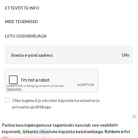
ETTEVÕTTE INFO
MEIE TEGEMISED
LIITU UUDISKIRJAGA
Liitu
Olen lugenud ja nõustun
küpsiste kasutamise
ja
privaatsuspoliitikaga
Parima kasutajakogemuse tagamiseks kasutab see veebileht
küpsiseid. Jätkates nõustute küpsiste kasutamisega. Rohkem infot
siin,