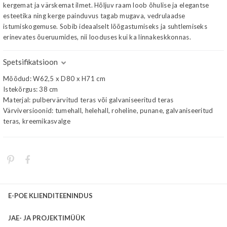
kergemat ja värskemat ilmet. Hõljuv raam loob õhulise ja elegantse
esteetika ning kerge painduvus tagab mugava, vedrulaadse
istumiskogemuse. Sobib ideaalselt lõõgastumiseks ja suhtlemiseks
erinevates õueruumides, nii looduses kui ka linnakeskkonnas.
Spetsifikatsioon
Mõõdud: W62,5 x D80 x H71 cm
Istekõrgus: 38 cm
Materjal: pulbervärvitud teras või galvaniseeritud teras
Värviversioonid: tumehall, helehall, roheline, punane, galvaniseeritud
teras, kreemikasvalge
E-POE KLIENDITEENINDUS
JAE- JA PROJEKTIMÜÜK