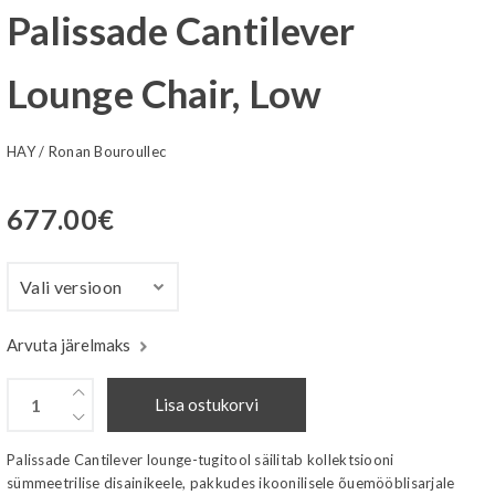
Palissade Cantilever
Lounge Chair, Low
HAY
/
Ronan Bouroullec
677.00
€
Arvuta järelmaks
Lisa ostukorvi
Palissade Cantilever lounge-tugitool säilitab kollektsiooni
sümmeetrilise disainikeele, pakkudes ikoonilisele õuemööblisarjale