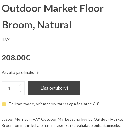
Outdoor Market Floor
Broom, Natural
HAY
208.00
€
Arvuta järelmaks
Lisa ostukorvi
Tellitav toode, orienteeruv tarneaeg nädalates:
6-8
Jasper Morrisoni HAY Outdoor Market sarja kuuluv Outdoor Market
Broom on mitmekülgne hari nii sise- kui ka välialade puhastamiseks.