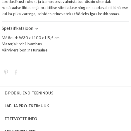
Looduslikust rohust ja bambusest valmistatud disain ühendab
rustikaalse lihtsuse ja praktilise viimistluse ning on saadaval nii lühikese
kui ka pika varrega, sobides erinevateks töödeks igas keskkonnas.
Spetsifikatsioon
Mõõdud: W30 x L100 x H5,5 cm
Materjal: rohi, bambus
Värviversioon: naturaalne
E-POE KLIENDITEENINDUS
JAE- JA PROJEKTIMÜÜK
ETTEVÕTTE INFO