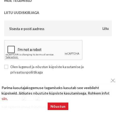
MEIE TEGEMISED
LIITU UUDISKIRJAGA
Liitu
Olen lugenud ja nõustun
küpsiste kasutamise
ja
privaatsuspoliitikaga
Parima kasutajakogemuse tagamiseks kasutab see veebileht
küpsiseid. Jätkates nõustute küpsiste kasutamisega. Rohkem infot
siin,
Nõustun
Kõik õigused kaitstud © 2025 ELKE Mööbel