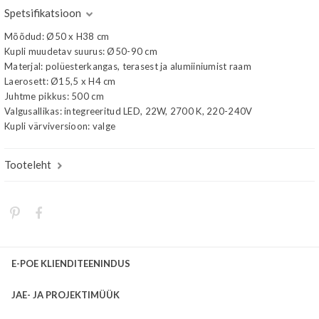
Spetsifikatsioon
Mõõdud: Ø50 x H38 cm
Kupli muudetav suurus: Ø50-90 cm
Materjal: polüesterkangas, terasest ja alumiiniumist raam
Laerosett: Ø15,5 x H4 cm
Juhtme pikkus: 500 cm
Valgusallikas: integreeritud LED, 22W, 2700 K, 220-240V
Kupli värviversioon: valge
Tooteleht
E-POE KLIENDITEENINDUS
JAE- JA PROJEKTIMÜÜK