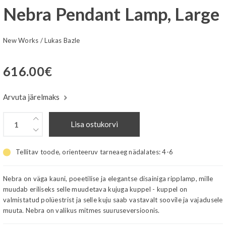
Nebra Pendant Lamp, Large
New Works
/
Lukas Bazle
616.00
€
Arvuta järelmaks
Lisa ostukorvi
Tellitav toode, orienteeruv tarneaeg nädalates:
4-6
Nebra on väga kauni, poeetilise ja elegantse disainiga ripplamp, mille
muudab eriliseks selle muudetava kujuga kuppel - kuppel on
valmistatud polüestrist ja selle kuju saab vastavalt soovile ja vajadusele
muuta. Nebra on valikus mitmes suuruseversioonis.