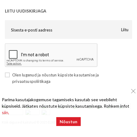
LIITU UUDISKIRJAGA
Liitu
Olen lugenud ja nõustun
küpsiste kasutamise
ja
privaatsuspoliitikaga
Parima kasutajakogemuse tagamiseks kasutab see veebileht
küpsiseid. Jätkates nõustute küpsiste kasutamisega. Rohkem infot
siin,
Nõustun
Kõik õigused kaitstud © 2025 ELKE Mööbel