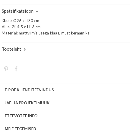
Spetsifikatsioon
Klaas: Ø26 x H30 cm
Alus: Ø14,5 x H13 cm
Materjal: mattviimislusega klaas, must keraamika
Tooteleht
E-POE KLIENDITEENINDUS
JAE- JA PROJEKTIMÜÜK
ETTEVÕTTE INFO
MEIE TEGEMISED