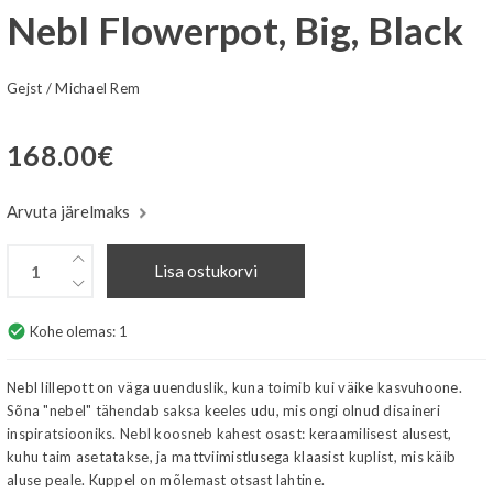
Nebl Flowerpot, Big, Black
Gejst
/
Michael Rem
168.00
€
Arvuta järelmaks
Lisa ostukorvi
check_circle
Kohe olemas:
1
Nebl lillepott on väga uuenduslik, kuna toimib kui väike kasvuhoone.
Sõna "nebel" tähendab saksa keeles udu, mis ongi olnud disaineri
inspiratsiooniks. Nebl koosneb kahest osast: keraamilisest alusest,
kuhu taim asetatakse, ja mattviimistlusega klaasist kuplist, mis käib
aluse peale. Kuppel on mõlemast otsast lahtine.