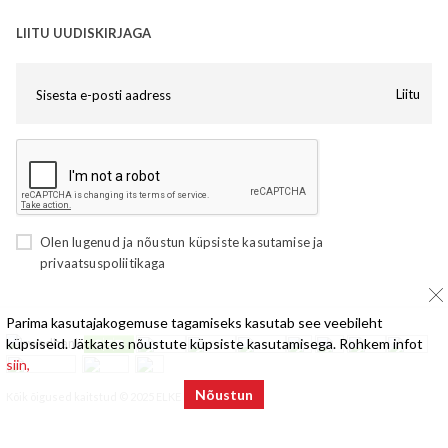
LIITU UUDISKIRJAGA
Liitu
Olen lugenud ja nõustun
küpsiste kasutamise
ja
privaatsuspoliitikaga
Parima kasutajakogemuse tagamiseks kasutab see veebileht
küpsiseid. Jätkates nõustute küpsiste kasutamisega. Rohkem infot
siin,
Nõustun
Kõik õigused kaitstud © 2025 ELKE Mööbel