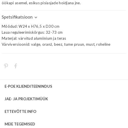
öökapi asemel, esikus pisiasjade hoidjana jne.
Spetsifikatsioon
Mõõdud: W24 x H76,5 x D30 cm
Laua reguleerimiskõrgus: 32-73 cm
Materjal: värvitud alumiinium ja teras
Värviversioonid: valge, oranž, beez, tume pruun, must, roheline
E-POE KLIENDITEENINDUS
JAE- JA PROJEKTIMÜÜK
ETTEVÕTTE INFO
MEIE TEGEMISED