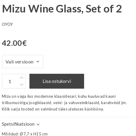
Mizu Wine Glass, Set of 2
OYOY
42.00
€
Lisa ostukorvi
Mizu on väga ilus modernne klaasidesari, kuhu kuuluvad kauni
triibumustriga joogiklaasid, veini- ja vahuveiniklaasid, karahvinid jm.
Kõik sarja tooted on valminud täies ulatuses kästiööna.
Spetsifikatsioon
Mõõdud: Ø7,7 x H15 cm