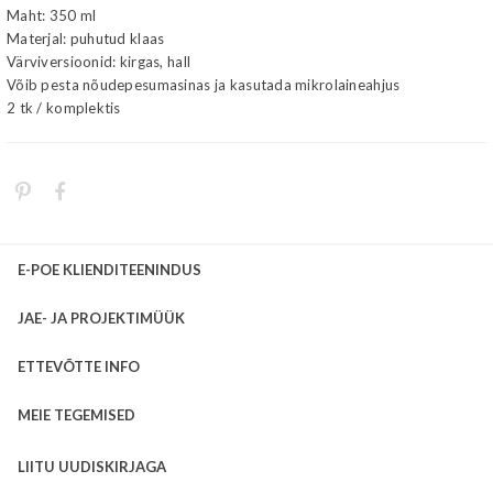
Maht: 350 ml
Materjal: puhutud klaas
Värviversioonid: kirgas, hall
Võib pesta nõudepesumasinas ja kasutada mikrolaineahjus
2 tk / komplektis
E-POE KLIENDITEENINDUS
JAE- JA PROJEKTIMÜÜK
ETTEVÕTTE INFO
MEIE TEGEMISED
LIITU UUDISKIRJAGA