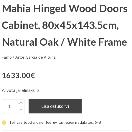
Mahia Hinged Wood Doors
Cabinet, 80x45x143.5cm,
Natural Oak / White Frame
Famo
/
Aitor Garcia de Vicuña
1633.00
€
Arvuta järelmaks
Lisa ostukorvi
Tellitav toode, orienteeruv tarneaeg nädalates:
6-8