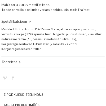
Mahia sarja kuuluv metallist kapp.
Toode on valikus paljudes variatsioonides, küsi meilt lisainfot.
Spetsifikatsioon
Mõõdud: 800 x 450 x H1435 mm Materjal: teras, epoxy värvitud,
viimistlus: valge (39) Kapiuste tüüp: hingedel puidust uksed, viimistlus:
naturaalne tamm (63) Sisemus: metallist riiulid (3 tk),
kõrgusreguleeritavad Lukustatav (kaasas kaks võtit)
Kõrgusreguleeritavad tallad
Tooteleht
E-POE KLIENDITEENINDUS
JAE- JA PROJEKTIMÜÜK