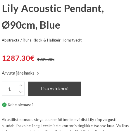
Lily Acoustic Pendant,
Ø90cm, Blue
Abstracta
/
Runa Klock & Hallgeir Homstvedt
1287.30
€
1839.00
€
Arvuta järelmaks
Lisa ostukorvi
check_circle
Kohe olemas:
1
Akustiliste omadustega suuremõõtmeline vildist Lily rippvalgusti
suudab lisaks heli reguleerimisele kontoris tinglikke tsoone luua. Valikus