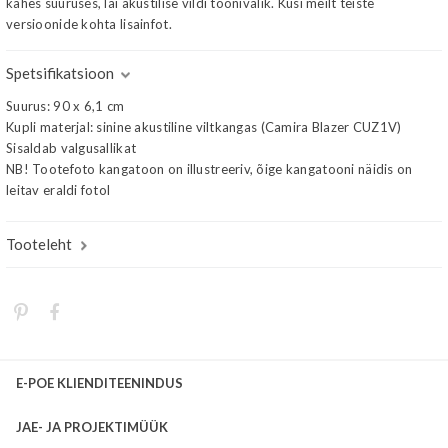
kahes suuruses, lai akustilise vildi toonivalik. Küsi meilt teiste
versioonide kohta lisainfot.
Spetsifikatsioon
Suurus: 90 x 6,1 cm
Kupli materjal: sinine akustiline viltkangas (Camira Blazer CUZ1V)
Sisaldab valgusallikat
NB! Tootefoto kangatoon on illustreeriv, õige kangatooni näidis on
leitav eraldi fotol
Tooteleht
E-POE KLIENDITEENINDUS
JAE- JA PROJEKTIMÜÜK