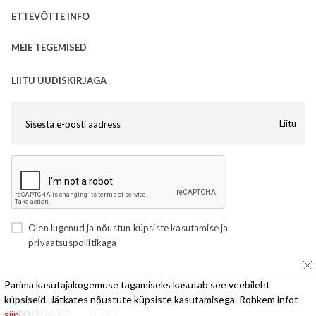
ETTEVÕTTE INFO
MEIE TEGEMISED
LIITU UUDISKIRJAGA
Liitu
Olen lugenud ja nõustun
küpsiste kasutamise
ja
privaatsuspoliitikaga
Parima kasutajakogemuse tagamiseks kasutab see veebileht
küpsiseid. Jätkates nõustute küpsiste kasutamisega. Rohkem infot
siin,