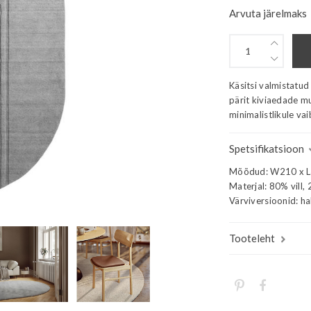
Arvuta järelmaks
Käsitsi valmistatud
pärit kiviaedade mu
minimalistlikule vai
Spetsifikatsioon
Mõõdud: W210 x L
Materjal: 80% vill,
Värviversioonid: hal
Tooteleht