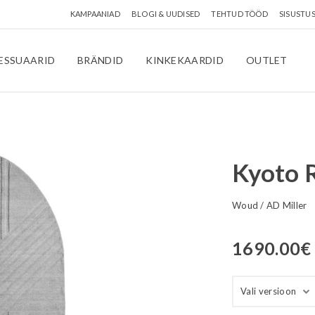
KAMPAANIAD
BLOGI & UUDISED
TEHTUD TÖÖD
SISUSTU
ESSUAARID
BRÄNDID
KINKEKAARDID
OUTLET
Kyoto 
Woud
/
AD Miller
1690.00
€