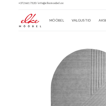
+372 661 7320
/
info@elkemoobel.ee
MÖÖBEL
VALGUSTID
AKS