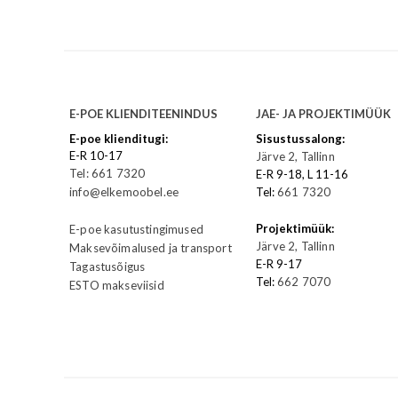
E-POE KLIENDITEENINDUS
JAE- JA PROJEKTIMÜÜK
E-poe klienditugi:
Sisustussalong:
E-R 10-17
Järve 2, Tallinn
Tel: 661 7320
E-R 9-18, L 11-16
info@elkemoobel.ee
Tel:
661 7320
Projektimüük:
E-poe kasutustingimused
Järve 2, Tallinn
Maksevõimalused ja transport
E-R 9-17
Tagastusõigus
Tel:
662 7070
ESTO makseviisid