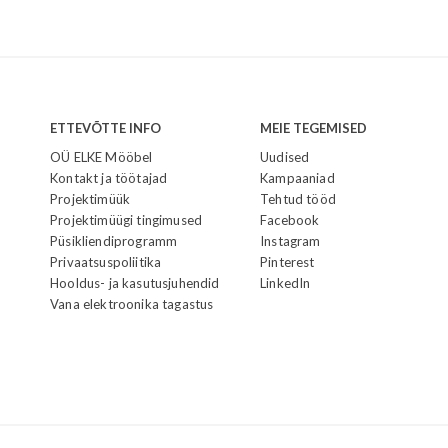
ETTEVÕTTE INFO
MEIE TEGEMISED
OÜ ELKE Mööbel
Uudised
Kontakt ja töötajad
Kampaaniad
Projektimüük
Tehtud tööd
Projektimüügi tingimused
Facebook
Püsikliendiprogramm
Instagram
Privaatsuspoliitika
Pinterest
Hooldus- ja kasutusjuhendid
LinkedIn
Vana elektroonika tagastus