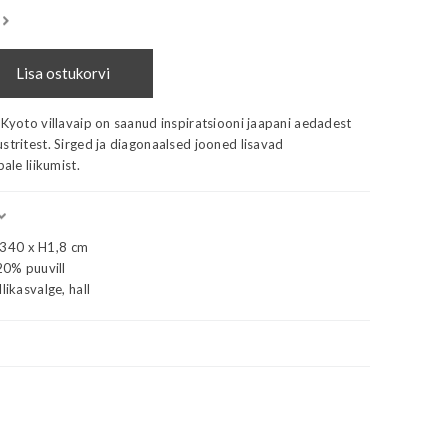
Lisa ostukorvi
 Kyoto villavaip on saanud inspiratsiooni jaapani aedadest
stritest. Sirged ja diagonaalsed jooned lisavad
bale liikumist.
340 x H1,8 cm
 20% puuvill
likasvalge, hall