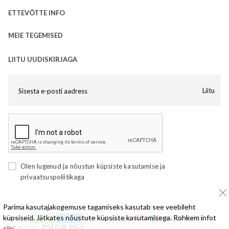
ETTEVÕTTE INFO
MEIE TEGEMISED
LIITU UUDISKIRJAGA
Liitu
Olen lugenud ja nõustun
küpsiste kasutamise
ja
privaatsuspoliitikaga
Parima kasutajakogemuse tagamiseks kasutab see veebileht
küpsiseid. Jätkates nõustute küpsiste kasutamisega. Rohkem infot
siin,