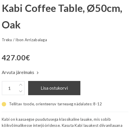
Kabi Coffee Table, Ø50cm,
Oak
Treku
/
Ibon Arrizabalaga
427.00
€
Arvuta järelmaks
Lisa ostukorvi
Tellitav toode, orienteeruv tarneaeg nädalates:
8-12
Kabi on kaasaegse puudutusega klassikaline lauake, mis sobib
kõikvõimalikesse interjööridesse. Kasuta Kabi lauakest diivanilauana