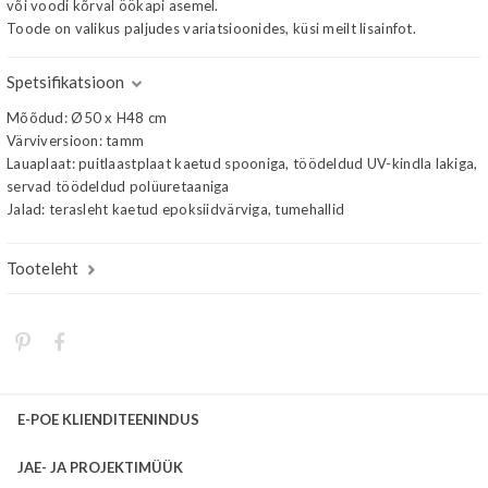
või voodi kõrval öökapi asemel.
Toode on valikus paljudes variatsioonides, küsi meilt lisainfot.
Spetsifikatsioon
Mõõdud: Ø50 x H48 cm
Värviversioon: tamm
Lauaplaat: puitlaastplaat kaetud spooniga, töödeldud UV-kindla lakiga,
servad töödeldud polüuretaaniga
Jalad: terasleht kaetud epoksiidvärviga, tumehallid
Tooteleht
E-POE KLIENDITEENINDUS
JAE- JA PROJEKTIMÜÜK