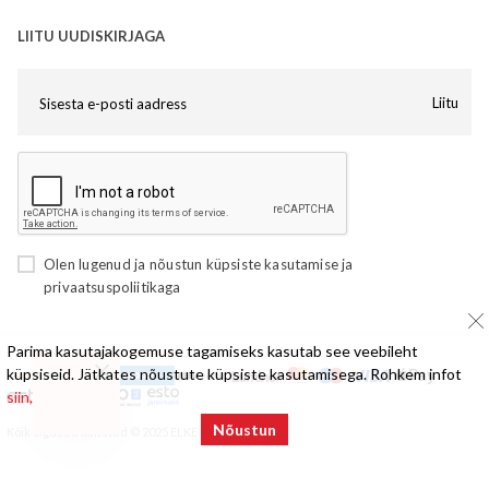
LIITU UUDISKIRJAGA
Liitu
Olen lugenud ja nõustun
küpsiste kasutamise
ja
privaatsuspoliitikaga
Parima kasutajakogemuse tagamiseks kasutab see veebileht
küpsiseid. Jätkates nõustute küpsiste kasutamisega. Rohkem infot
siin,
Nõustun
Kõik õigused kaitstud © 2025 ELKE Mööbel