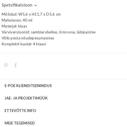
Spetsifikatsioon
Mõõdud: W5,6 x H11,7 x D5,6 cm
Mahutavus: 40 ml
Materjal: klaas
Värviversioonid: samblaroheline, õrnroosa, läbipaistev
Võib pesta nõudepesumasinas
Komplekti kuulub 4 klaasi
E-POE KLIENDITEENINDUS
JAE- JA PROJEKTIMÜÜK
ETTEVÕTTE INFO
MEIE TEGEMISED