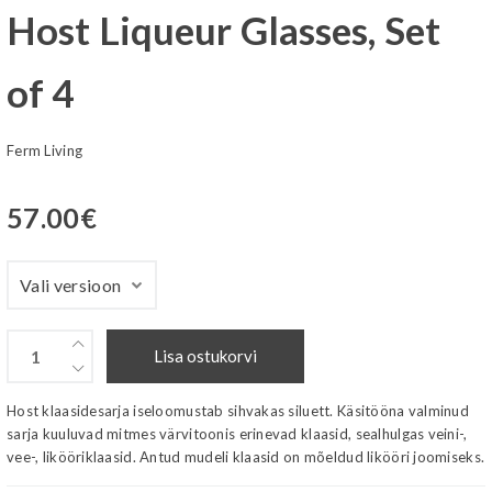
Host Liqueur Glasses, Set
of 4
Ferm Living
57.00
€
Lisa ostukorvi
Host klaasidesarja iseloomustab sihvakas siluett. Käsitööna valminud
sarja kuuluvad mitmes värvitoonis erinevad klaasid, sealhulgas veini-,
vee-, likööriklaasid. Antud mudeli klaasid on mõeldud likööri joomiseks.