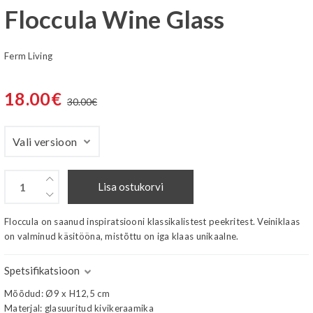
Floccula Wine Glass
Ferm Living
18.00
€
30.00
€
Lisa ostukorvi
Floccula on saanud inspiratsiooni klassikalistest peekritest. Veiniklaas
on valminud käsitööna, mistõttu on iga klaas unikaalne.
Spetsifikatsioon
Mõõdud: Ø9 x H12,5 cm
Materjal: glasuuritud kivikeraamika