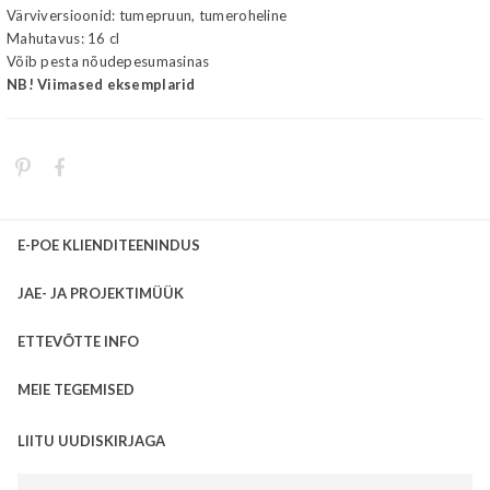
Värviversioonid: tumepruun, tumeroheline
Mahutavus: 16 cl
Võib pesta nõudepesumasinas
NB! Viimased eksemplarid
E-POE KLIENDITEENINDUS
JAE- JA PROJEKTIMÜÜK
ETTEVÕTTE INFO
MEIE TEGEMISED
LIITU UUDISKIRJAGA