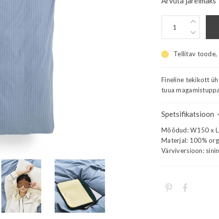
Arvuta järelmaks
Tellitav toode,
Fineline tekikott ü
tuua magamistuppa 
Spetsifikatsioon
Mõõdud: W150 x 
Materjal: 100% orga
Värviversioon: sini