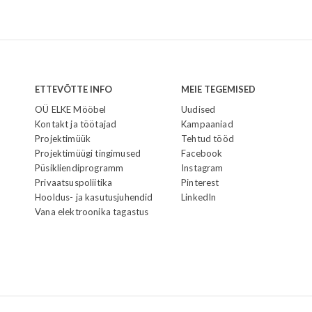
ETTEVÕTTE INFO
MEIE TEGEMISED
OÜ ELKE Mööbel
Uudised
Kontakt ja töötajad
Kampaaniad
Projektimüük
Tehtud tööd
Projektimüügi tingimused
Facebook
Püsikliendiprogramm
Instagram
Privaatsuspoliitika
Pinterest
Hooldus- ja kasutusjuhendid
LinkedIn
Vana elektroonika tagastus