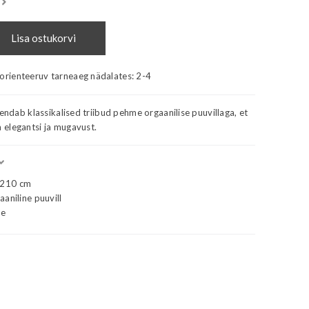
Lisa ostukorvi
 orienteeruv tarneaeg nädalates:
2-4
hendab klassikalised triibud pehme orgaanilise puuvillaga, et
elegantsi ja mugavust.
L210 cm
aniline puuvill
ne