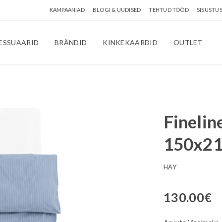
KAMPAANIAD
BLOGI & UUDISED
TEHTUD TÖÖD
SISUSTU
ESSUAARID
BRÄNDID
KINKEKAARDID
OUTLET
Finelin
150x21
HAY
130.00
€