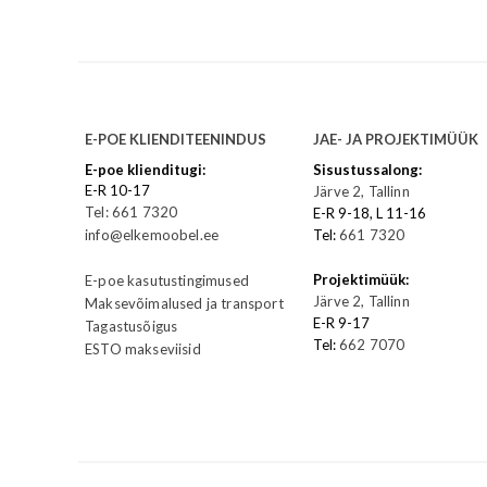
E-POE KLIENDITEENINDUS
JAE- JA PROJEKTIMÜÜK
E-poe klienditugi:
Sisustussalong:
E-R 10-17
Järve 2, Tallinn
Tel: 661 7320
E-R 9-18, L 11-16
info@elkemoobel.ee
Tel:
661 7320
Projektimüük:
E-poe kasutustingimused
Järve 2, Tallinn
Maksevõimalused ja transport
E-R 9-17
Tagastusõigus
Tel:
662 7070
ESTO makseviisid