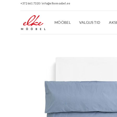
+372 661 7320
/
info@elkemoobel.ee
MÖÖBEL
VALGUSTID
AKS