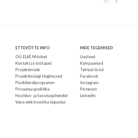
ETTEVÕTTE INFO
MEIE TEGEMISED
OÜ ELKE Mööbel
Uudised
Kontakt ja töötajad
Kampaaniad
Projektimüük
Tehtud tööd
Projektimüügi tingimused
Facebook
Püsikliendiprogramm
Instagram
Privaatsuspoliitika
Pinterest
Hooldus- ja kasutusjuhendid
LinkedIn
Vana elektroonika tagastus