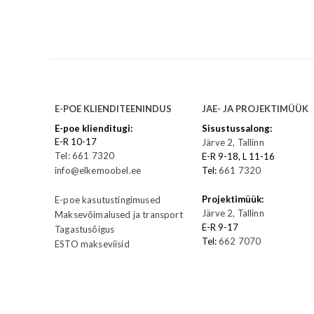
E-POE KLIENDITEENINDUS
JAE- JA PROJEKTIMÜÜK
E-poe klienditugi:
Sisustussalong:
E-R 10-17
Järve 2, Tallinn
Tel: 661 7320
E-R 9-18, L 11-16
info@elkemoobel.ee
Tel:
661 7320
Projektimüük:
E-poe kasutustingimused
Järve 2, Tallinn
Maksevõimalused ja transport
E-R 9-17
Tagastusõigus
Tel:
662 7070
ESTO makseviisid