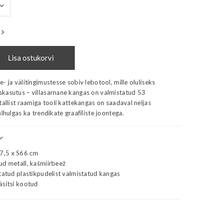
Lisa ostukorvi
- ja välitingimustesse sobiv lebotool, mille oluliseks
kasutus – villasarnane kangas on valmistatud 53
tallist raamiga tooli kattekangas on saadaval neljas
lhulgas ka trendikate graafiliste joontega.
7,5 x S66 cm
ud metall, kašmiirbeež
tatud plastikpudelist valmistatud kangas
äsitsi kootud