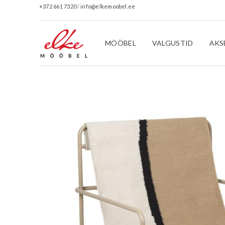
+372 661 7320
/
info@elkemoobel.ee
MÖÖBEL
VALGUSTID
AKS