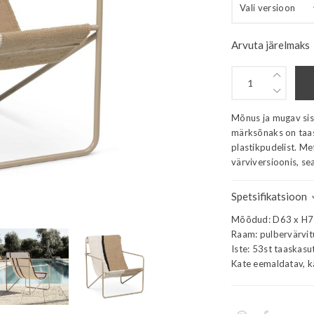
Arvuta järelmaks
Mõnus ja mugav sise
märksõnaks on taas
plastikpudelist. Me
värviversioonis, sea
Spetsifikatsioon
Mõõdud: D63 x H7
Raam: pulbervärvit
Iste: 53st taaskasu
Kate eemaldatav, k