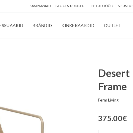
KAMPAANIAD
BLOGI & UUDISED
TEHTUD TÖÖD
SISUSTU
ESSUAARID
BRÄNDID
KINKEKAARDID
OUTLET
Desert 
Frame
Ferm Living
375.00
€