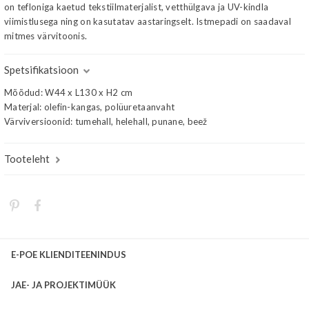
on tefloniga kaetud tekstiilmaterjalist, vetthülgava ja UV-kindla
viimistlusega ning on kasutatav aastaringselt. Istmepadi on saadaval
mitmes värvitoonis.
Spetsifikatsioon
Mõõdud: W44 x L130 x H2 cm
Materjal: olefin-kangas, polüuretaanvaht
Värviversioonid: tumehall, helehall, punane, beež
Tooteleht
E-POE KLIENDITEENINDUS
JAE- JA PROJEKTIMÜÜK