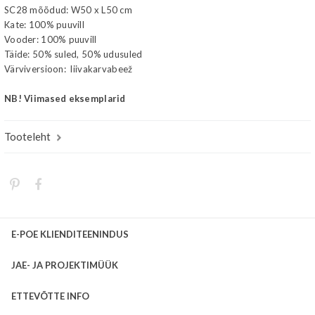
SC28 mõõdud: W50 x L50 cm
Kate: 100% puuvill
Vooder: 100% puuvill
Täide: 50% suled, 50% udusuled
Värviversioon: liivakarvabeež
NB! Viimased eksemplarid
Tooteleht
E-POE KLIENDITEENINDUS
JAE- JA PROJEKTIMÜÜK
ETTEVÕTTE INFO