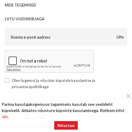
MEIE TEGEMISED
LIITU UUDISKIRJAGA
Liitu
Olen lugenud ja nõustun
küpsiste kasutamise
ja
privaatsuspoliitikaga
Parima kasutajakogemuse tagamiseks kasutab see veebileht
küpsiseid. Jätkates nõustute küpsiste kasutamisega. Rohkem infot
siin,
Nõustun
Kõik õigused kaitstud © 2025 ELKE Mööbel