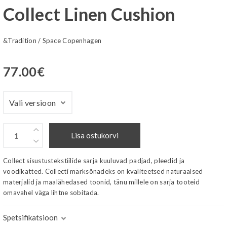
Collect Linen Cushion
&Tradition
/
Space Copenhagen
77.00
€
Lisa ostukorvi
Collect sisustustekstiilide sarja kuuluvad padjad, pleedid ja
voodikatted. Collecti märksõnadeks on kvaliteetsed naturaalsed
materjalid ja maalähedased toonid, tänu millele on sarja tooteid
omavahel väga lihtne sobitada.
Spetsifikatsioon