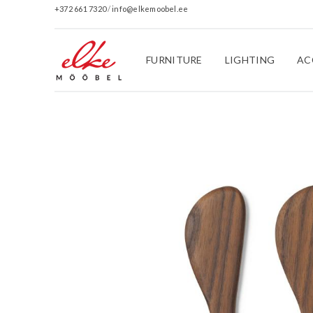
+372 661 7320
/
info@elkemoobel.ee
FURNITURE
LIGHTING
AC