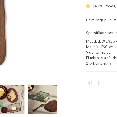
Tellitav toode,
Cairn-sarja puidus
Spetsifikatsioon
Mõõdud: W3,35 x 
Materjal: FSC serti
Värv: tumepruun
Ei tohi pesta nõud
2 tk komplektis