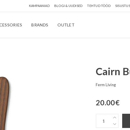
KAMPAANIAD
BLOGI & UUDISED
TEHTUD TÖÖD
SISUSTU
CESSORIES
BRANDS
OUTLET
Cairn B
Ferm Living
20.00
€