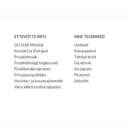
ETTEVÕTTE INFO
MEIE TEGEMISED
OÜ ELKE Mööbel
Uudised
Kontakt ja töötajad
Kampaaniad
Projektimüük
Tehtud tööd
Projektimüügi tingimused
Facebook
Püsikliendiprogramm
Instagram
Privaatsuspoliitika
Pinterest
Hooldus- ja kasutusjuhendid
LinkedIn
Vana elektroonika tagastus