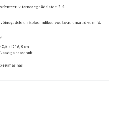
 orienteeruv tarneaeg nädalates:
2-4
t võinugadele on iseloomulikud voolavad ümarad vormid.
H0,5 x D16,8 cm
fikaadiga saarepuit
epesumasinas