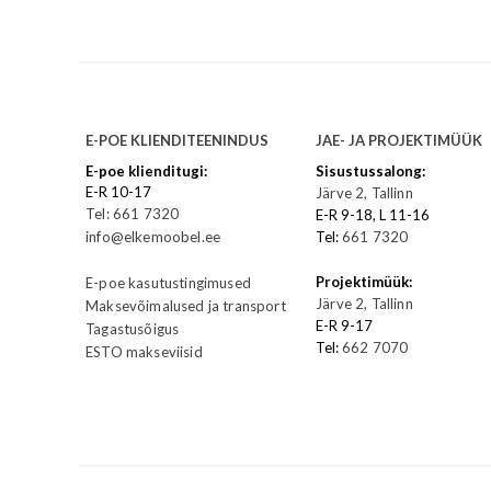
E-POE KLIENDITEENINDUS
JAE- JA PROJEKTIMÜÜK
E-poe klienditugi:
Sisustussalong:
E-R 10-17
Järve 2, Tallinn
Tel: 661 7320
E-R 9-18, L 11-16
info@elkemoobel.ee
Tel:
661 7320
Projektimüük:
E-poe kasutustingimused
Järve 2, Tallinn
Maksevõimalused ja transport
E-R 9-17
Tagastusõigus
Tel:
662 7070
ESTO makseviisid