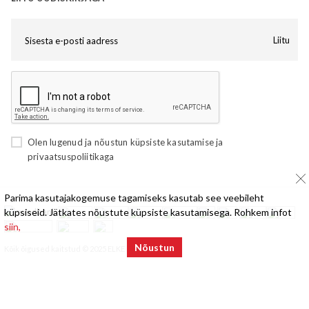
Liitu
Olen lugenud ja nõustun
küpsiste kasutamise
ja
privaatsuspoliitikaga
Parima kasutajakogemuse tagamiseks kasutab see veebileht
küpsiseid. Jätkates nõustute küpsiste kasutamisega. Rohkem infot
siin,
Nõustun
Kõik õigused kaitstud © 2025 ELKE Mööbel