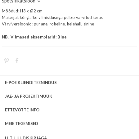
Spetsifikatsioon
Mõõdud: H3 x Ø2 cm
Materjal: kõrgläike viimistlusega pulbervärvitud teras
Värviversioonid: punane, roheline, helehall, sinine
NB! Viimased eksemplarid: Blue
E-POE KLIENDITEENINDUS
JAE- JA PROJEKTIMÜÜK
ETTEVÕTTE INFO
MEIE TEGEMISED
LIITU UUDISKIRJAGA