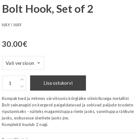
Bolt Hook, Set of 2
HAY
/
HAY
30.00
€
Lisa ostukorvi
Kompaktsed ja mitmes värvitoonis kõrgläike viimistlusega metallist
Bolt seinanagid on kergesti paigaldatavad ja sobivad paljude toodete
riputamiseks - näiteks magamistuppa riiete jaoks, vannituppa rätikute
jaoks, esikusesse üleriiete jaoks jne.
Komplekti kuulub 2 nagi.