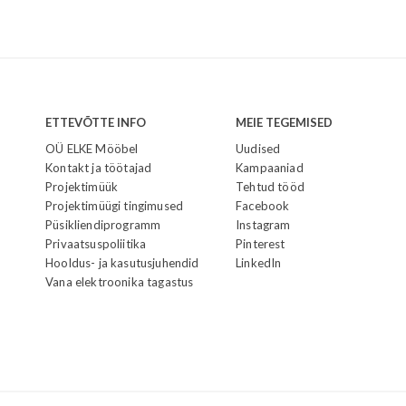
ETTEVÕTTE INFO
MEIE TEGEMISED
OÜ ELKE Mööbel
Uudised
Kontakt ja töötajad
Kampaaniad
Projektimüük
Tehtud tööd
Projektimüügi tingimused
Facebook
Püsikliendiprogramm
Instagram
Privaatsuspoliitika
Pinterest
Hooldus- ja kasutusjuhendid
LinkedIn
Vana elektroonika tagastus