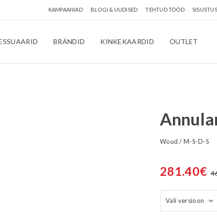
KAMPAANIAD
BLOGI & UUDISED
TEHTUD TÖÖD
SISUSTU
ESSUAARID
BRÄNDID
KINKEKAARDID
OUTLET
Annular
Woud
/
M-S-D-S
281.40
€
4