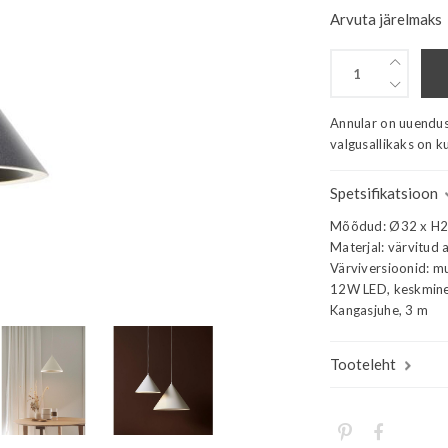
Arvuta järelmaks
Annular on uuendusli
valgusallikaks on ku
Spetsifikatsioon
Mõõdud: Ø32 x H2
Materjal: värvitud 
Värviversioonid: m
12W LED, keskmine e
Kangasjuhe, 3 m
Tooteleht