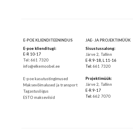
E-POE KLIENDITEENINDUS
JAE- JA PROJEKTIMÜÜK
E-poe klienditugi:
Sisustussalong:
E-R 10-17
Järve 2, Tallinn
Tel: 661 7320
E-R 9-18, L 11-16
info@elkemoobel.ee
Tel:
661 7320
Projektimüük:
E-poe kasutustingimused
Järve 2, Tallinn
Maksevõimalused ja transport
E-R 9-17
Tagastusõigus
Tel:
662 7070
ESTO makseviisid