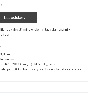
Lisa ostukorvi
k rippvalgusti, mille ei ole nähtavat lambipirni -
pli äär.
3,8 cm
alumiinium
ust (RAL 9011), valge (RAL 9010), beež
luiga: 50 000 tundi, valgusallikas ei ole väljavahetatav