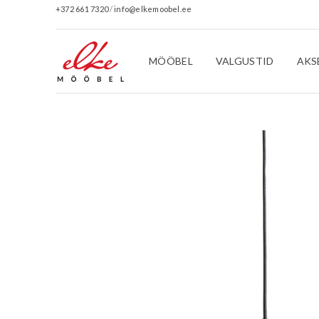
+372 661 7320
/
info@elkemoobel.ee
MÖÖBEL
VALGUSTID
AKS