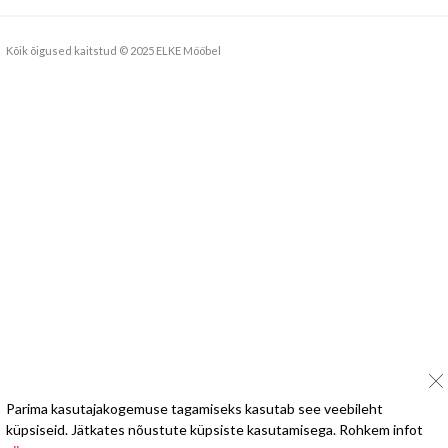
Kõik õigused kaitstud © 2025 ELKE Mööbel
Parima kasutajakogemuse tagamiseks kasutab see veebileht
küpsiseid. Jätkates nõustute küpsiste kasutamisega. Rohkem infot