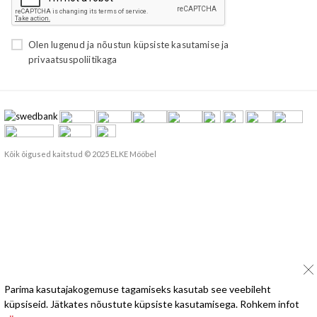
Olen lugenud ja nõustun
küpsiste kasutamise
ja
privaatsuspoliitikaga
Kõik õigused kaitstud © 2025 ELKE Mööbel
Parima kasutajakogemuse tagamiseks kasutab see veebileht
küpsiseid. Jätkates nõustute küpsiste kasutamisega. Rohkem infot