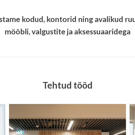
stame kodud, kontorid ning avalikud r
mööbli, valgustite ja aksessuaaridega
Tehtud tööd