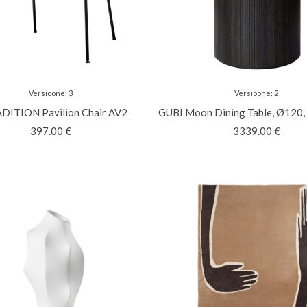
Versioone
:
3
Versioone
:
2
RADITION
Pavilion Chair AV2
GUBI
Moon Dining Table, Ø120
397.00
€
3339.00
€