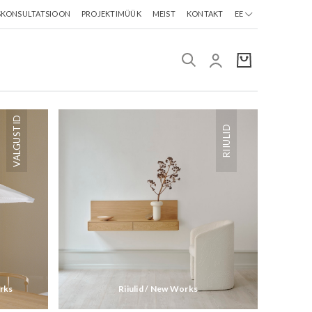
SKONSULTATSIOON
PROJEKTIMÜÜK
MEIST
KONTAKT
EE
VALGUSTID
RIIULID
orks
Riiulid / New Works