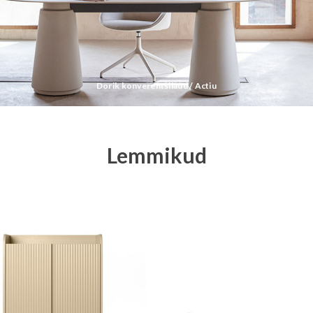
Dorik konverentsilaud / Actiu
Lemmikud