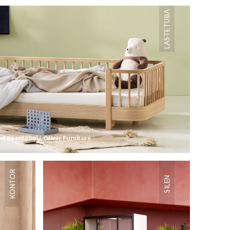
LASTETUBA
etoa mööbel / Oliver Furniture
KONTOR
SILEN