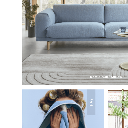
Rest diivan / Muuto
HAY