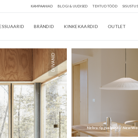
KAMPAANIAD
BLOGI & UUDISED
TEHTUD TÖÖD
SISUSTU
ESSUAARID
BRÄNDID
KINKEKAARDID
OUTLET
DIIVANID
Nebra rippvalgusti / New W