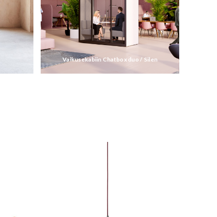
Vaikusekabiin Chatbox duo / Silen