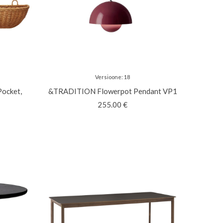
Versioone
:
18
Pocket,
&TRADITION
Flowerpot Pendant VP1
255.00
€