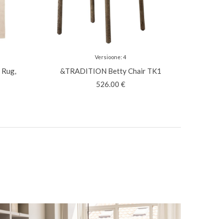
Versioone
:
4
 Rug,
&TRADITION
Betty Chair TK1
526.00
€