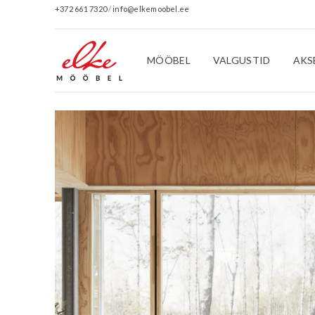
+372 661 7320
/
info@elkemoobel.ee
MÖÖBEL
VALGUSTID
AKS