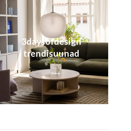
3daysofdesign
trendisuunad