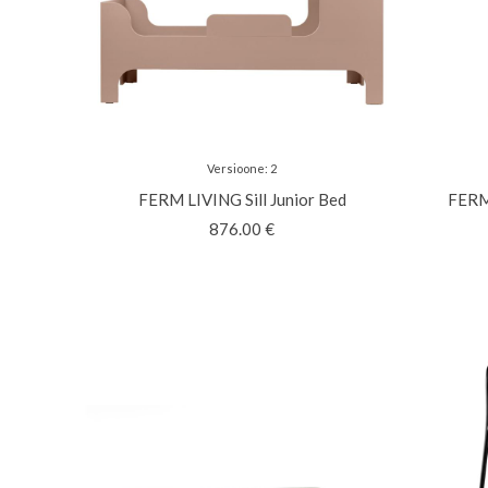
Versioone
:
2
FERM LIVING
Sill Junior Bed
FER
876.00
€